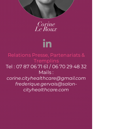
Corine
Le Roux
Relations Presse, Partenariats
&
Tremplins
Tel :
07 87 06 71 61
/
06 70 29 48 32
Mails :
cori
ne.cityhealthcare@gmail.com
frederiqu
e.gervais@salon-
cityhealthcare.com