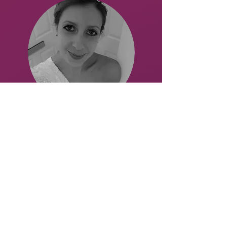
Irina
Rojnova
Graphiste & webmaster
Référente marketing print et
digital
Tel :
06 79 55 23 39
Mail :
ir@storyboros.com