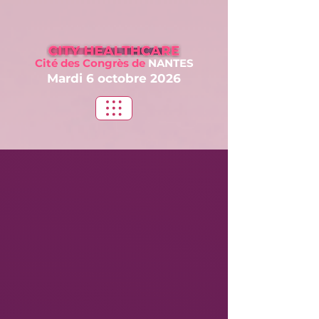
Cité des Congrès
de
NANTES
Mardi 6 oct
obre 2026