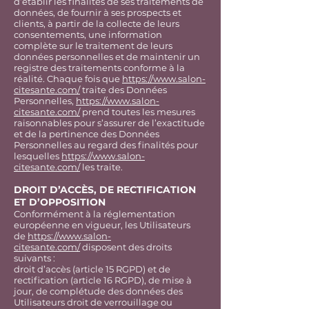
d’établir les finalités de ses traitements de
données, de fournir à ses prospects et
clients, à partir de la collecte de leurs
consentements, une information
complète sur le traitement de leurs
données personnelles et de maintenir un
registre des traitements conforme à la
réalité. Chaque fois que
https://www.salon-
citesante.com/
traite des Données
Personnelles,
https://www.salon-
citesante.com/
prend toutes les mesures
raisonnables pour s’assurer de l’exactitude
et de la pertinence des Données
Personnelles au regard des finalités pour
lesquelles
https://www.salon-
citesante.com/
les traite.
DROIT D’ACCÈS, DE RECTIFICATION
ET D’OPPOSITION
Conformément à la réglementation
européenne en vigueur, les Utilisateurs
de
https://www.salon-
citesante.com/
disposent des droits
suivants :
droit d’accès (article 15 RGPD) et de
rectification (article 16 RGPD), de mise à
jour, de complétude des données des
Utilisateurs droit de verrouillage ou