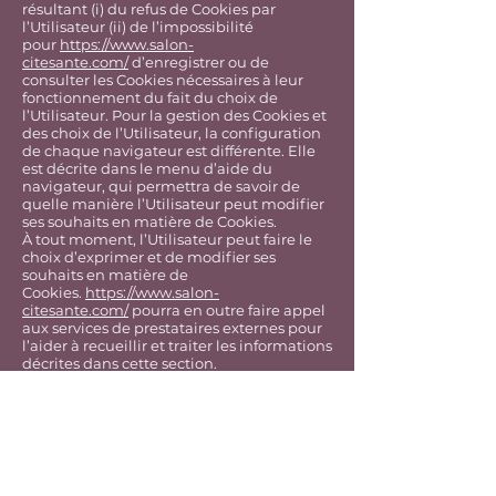
résultant (i) du refus de Cookies par
l’Utilisateur (ii) de l’impossibilité
pour
https://www.salon-
citesante.com/
d’enregistrer ou de
consulter les Cookies nécessaires à leur
fonctionnement du fait du choix de
l’Utilisateur. Pour la gestion des Cookies et
des choix de l’Utilisateur, la configuration
de chaque navigateur est différente. Elle
est décrite dans le menu d’aide du
navigateur, qui permettra de savoir de
quelle manière l’Utilisateur peut modifier
ses souhaits en matière de Cookies.
À tout moment, l’Utilisateur peut faire le
choix d’exprimer et de modifier ses
souhaits en matière de
Cookies.
https://www.salon-
citesante.com/
pourra en outre faire appel
aux services de prestataires externes pour
l’aider à recueillir et traiter les informations
décrites dans cette section.
Enfin, en cliquant sur les icônes dédiées
aux réseaux sociaux Twitter, Facebook,
Linkedin et Google Plus figurant sur le Site
de
https://www.salon-citesante.com/
ou
dans son application mobile et si
l’Utilisateur a accepté le dépôt de cookies
en poursuivant sa navigation sur le Site