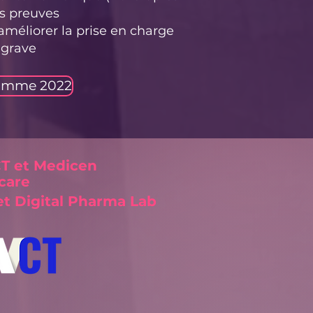
es preuves
améliorer la prise en charge
 grave
ramme 2022
CT et Medicen
hcare
et Digital Pharma Lab