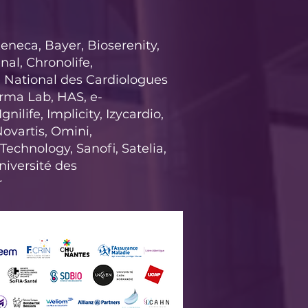
eneca, Bayer, Bioserenity,
al, Chronolife,
 National des Cardiologues
arma Lab, HAS, e-
ilife, Implicity, Izycardio,
ovartis, Omini,
chnology, Sanofi, Satelia,
iversité des
r