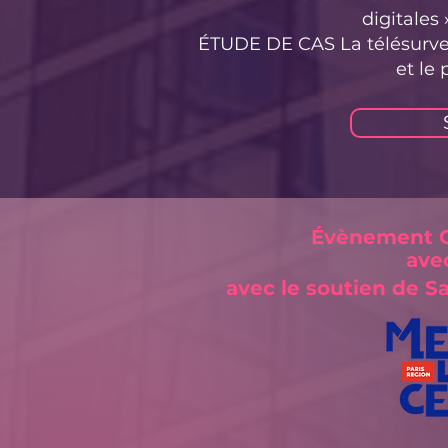
digitales
ÉTUDE DE CAS La télésurveil
et le
Évènement
C
ave
avec le soutien de S