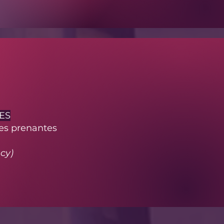
ES
es prenantes
cy)