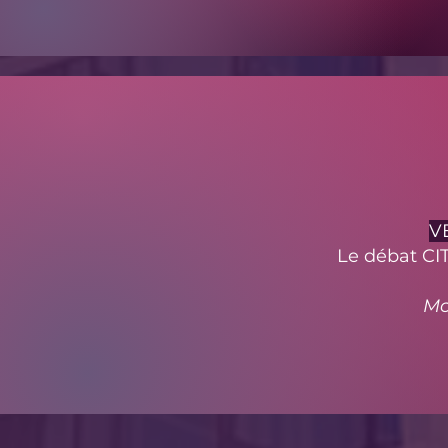
V
Le débat CI
Mo