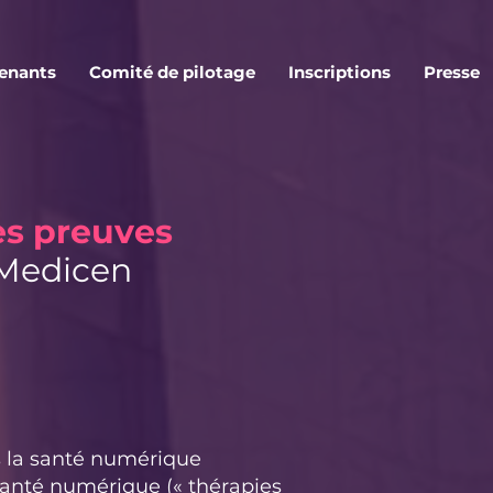
venants
Comité de pilotage
Inscriptions
Presse
es preuves
 Medicen
s la santé numérique
santé numérique (« thérapies