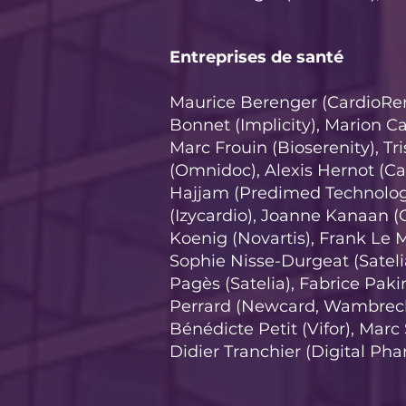
Entreprises de santé
Maurice Berenger (CardioRen
Bonnet (Implicity), Marion Cas
Marc Frouin (Bioserenity), Tri
(Omnidoc), Alexis Hernot (
Hajjam (Predimed Technolog
(Izycardio), Joanne Kanaan (O
Koenig (Novartis), Frank Le 
Sophie Nisse-Durgeat (Satelia
Pagès (Satelia), Fabrice Pakin 
Perrard (Newcard, Wambrech
Bénédicte Petit (Vifor), Marc
Didier Tranchier (Digital Ph