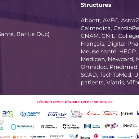
Structures
Abbott, AVEC, AstraZ
Calmedica, CardioRen
anté, Bar Le Duc)
CNAM, CNIL, Collège
Français, Digital Ph
Meuse santé, HEGP, Ign
Medicen, Newcard, N
Omnidoc, Predimed Te
SCAD, TechToMed, Un
patients, Viatris, Vifo