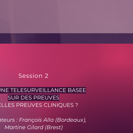
Session 2
UNE TELESURVEILLANCE BASEE
SUR DES PREUVES
LLES PREUVES CLINIQUES ?
eurs : François Alla (Bordeaux),
Martine Gilard (Brest)