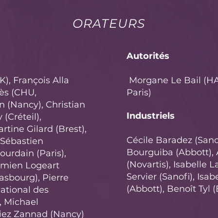
ORATEURS
Autorités
), François Alla
Morgane Le Bail (HA
ès (CHU,
Paris)
n (Nancy), Christian
Industriels
(Créteil),
rtine Gilard (Brest),
Cécile Baradez (Sanof
-Sébastien
Bourguiba (Abbott),
ourdain (Paris),
(Novartis), Isabelle 
Damien Logeart
Servier (Sanofi), Isa
rasbourg), Pierre
(Abbott), Benoît Tyl 
ational des
, Michael
iez Zannad (Nancy)