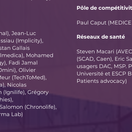
Pôle de compétitivi
Paul Caput (MEDICEN
al), Jean-Luc
Réseaux de santé
siau (Implicity),
stan Gallais
Steven Macari (AVEC,
Calmedica), Mohamed
(SCAD, Caen), Eric S
y), Fadi Jamal
usagers DAC, MSP. P
mini), Olivier
Université et ESCP B
Meur (TechToMed),
Patients advocacy)
), Nicolas
(Ignilife), Grégory
ies),
 Salomon (Chronolife),
arma Lab)