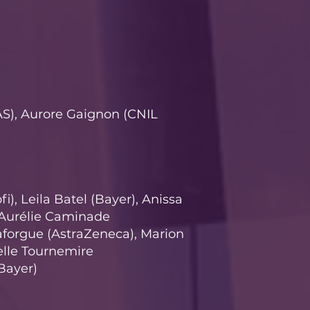
S), Aurore Gaignon (CNIL
i), Leila Batel (Bayer), Anissa
 Aurélie Caminade
Laforgue (AstraZeneca), Marion
belle Tournemire
(Bayer)