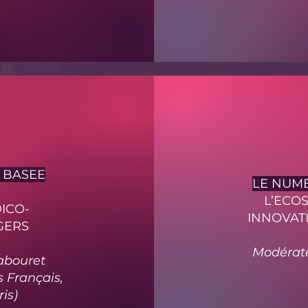
 BASEE
LE NUME
L’ECOS
ICO-
INNOVAT
GERS
Modérate
Sabouret
 Français,
is)