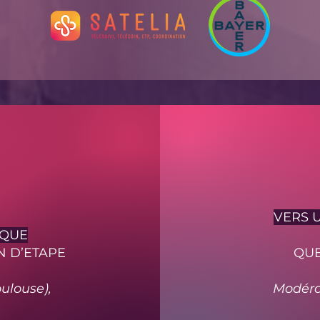
VERS 
AQUE
N D’ETAPE
QUE
oulouse),
Modérat