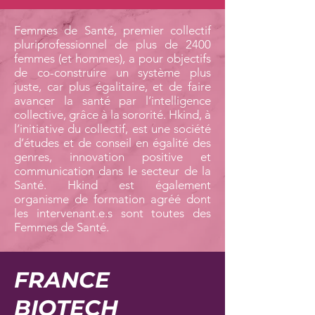
Femmes de Santé, premier collectif
pluriprofessionnel de plus de 2400
femmes (et hommes), a pour objectifs
de co-construire un système plus
juste, car plus égalitaire, et de faire
avancer la santé par l’intelligence
collective, grâce à la sororité. Hkind, à
l’initiative du collectif, est une société
d’études et de conseil en égalité des
genres, innovation positive et
communication dans le secteur de la
Santé. Hkind est également
organisme de formation agréé dont
les intervenant.e.s sont toutes des
Femmes de Santé.
FRANCE
BIOTECH