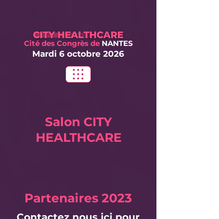
Cité des Congrès
de
NANTES
Mardi 6 oct
obre 2026
Salon
CITY
HEALTHCARE
Partenaires 2023
Contactez nous ici pour