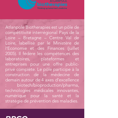
Atlanpole Biotherapies est un pôle de
compétitivité interrégional Pays de la
Loire – Bretagne – Centre Val de
Loire, labellisé par le Ministère de
l’Economie et des Finances (juillet
2005). Il fédère les compétences des
laboratoires, plateformes et
entreprises pour une offre public-
privé complète. Le pôle participe à la
construction de la médecine de
demain autour de 4 axes d’excellence
: biotech/bioproduction/pharma,
technologies médicales innovantes,
numérique pour la santé et la
stratégie de prévention des maladies.