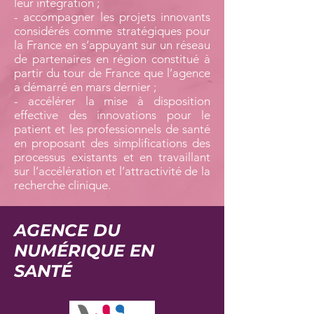
leur intégration ;
- accompagner les projets innovants
considérés comme stratégiques pour
la France en s’appuyant sur un réseau
de partenaires en région constitué à
partir du tour de France que l’agence
a démarré en mars dernier ;
- accélérer la mise à disposition
effective des innovations pour le
patient et les professionnels de santé
en proposant des simplifications des
processus existants et en travaillant
sur l’accélération et l’attractivité de la
recherche clinique.
AGENCE DU
NUMÉRIQUE EN
SANTÉ