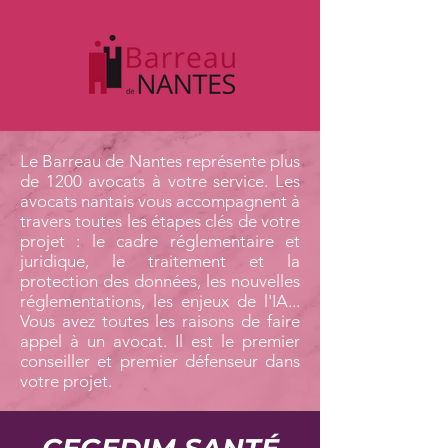
Le Barreau de Nantes représente plus
de 1200 avocats à votre service. Les
avocats nantais vous accompagnent à
travers toutes les étapes clés de votre
projet : le cadre réglementaire et
juridique, le traitement et la
protection des données, les nouvelles
réglementations, les enjeux de l'IA...
Vous avez toutes les raisons de faire
appel à un avocat. Il est le premier
conseiller et premier défenseur dans
votre projet.