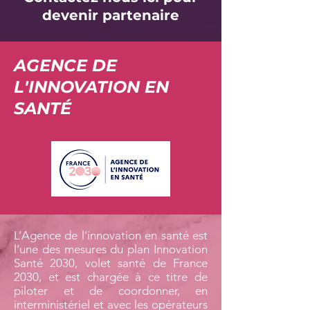
devenir partenaire
AGENCE DE
L'INNOVATION EN
SANTÉ
L’Agence de l’innovation en santé est
l’une des mesures du plan Innovation
Santé 2030, volet santé de France
2030, et est chargée à ce titre de
piloter et de coordonner, en
interministériel et avec les opérateurs