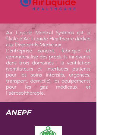
Air Liquide Medical Systems est la
filiale d’Air Liquide Healthcare dédiée
aux Dispositifs Médicaux.
L’entreprise conçoit, fabrique et
commercialise des produits innovants
dans trois domaines : la ventilation
(ventilateurs et interfaces patients
pour les soins intensifs, urgences,
transport, domicile), les équipements
pour les gaz médicaux et
l’aérosolthérapie.
ANEPF