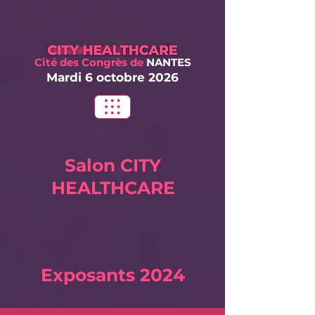
Cité des Congrès
de
NANTES
Mardi 6 oct
obre 2026
Salon
CITY
HEALTHCARE
Exposants 2024