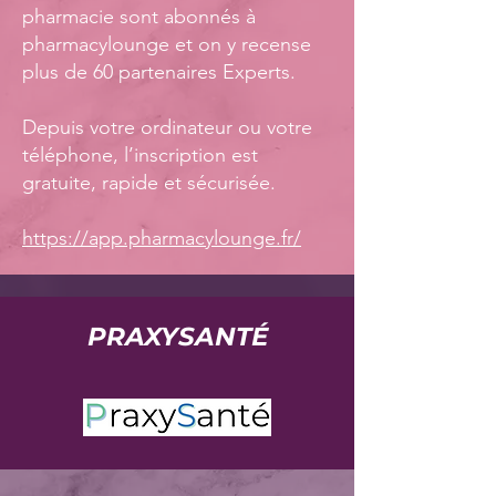
pharmacie sont abonnés à
pharmacylounge et on y recense
plus de 60 partenaires Experts.
Depuis votre ordinateur ou votre
téléphone, l’inscription est
gratuite, rapide et sécurisée.
https://app.pharmacylounge.fr/
PRAXYSANTÉ