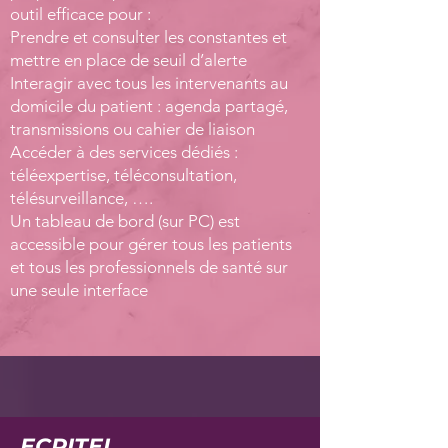
outil efficace pour :
Prendre et consulter les constantes et
mettre en place de seuil d’alerte
Interagir avec tous les intervenants au
domicile du patient : agenda partagé,
transmissions ou cahier de liaison
Accéder à des services dédiés :
téléexpertise, téléconsultation,
télésurveillance, ….
Un tableau de bord (sur PC) est
accessible pour gérer tous les patients
et tous les professionnels de santé sur
une seule interface
ECRITEL