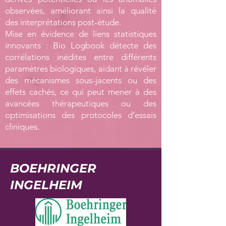
observées, améliorant ainsi la qualité
des interprétations post-étude.
Mise en évidence de liens statistiques
innovants : Bio Logbook détecte des
corrélations inédites entre différents
paramètres biologiques, aidant à révéler
des mécanismes sous-jacents ou des
effets cachés, ce qui peut mener à des
avancées thérapeutiques ou des
optimisations des protocoles d’essais
cliniques.
BOEHRINGER
INGELHEIM