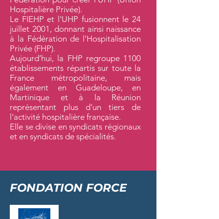
Hospitalière Privée).
Le FIEHP et l'UHP fusionnent le 24
juillet 2001, donnant ainsi naissance
à la Fédération de l’Hospitalisation
Privée (FHP).
Aujourd’hui, la FHP regroupe 1100
établissements répartis sur toute la
France métropolitaine, mais
également en Guadeloupe, en
Martinique et à la Réunion
représentant plus d'un tiers de
l'activité hospitalière française.
Elle se divise en syndicats régionaux
et en syndicats de spécialités.
FONDATION FORCE