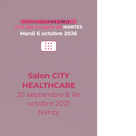
Cité des Congrès
de
NANTES
Mardi 6 oct
obre 2026
Salon
CITY
HEALTHCARE
30 septembre & 1er
octobre 2021
Nancy