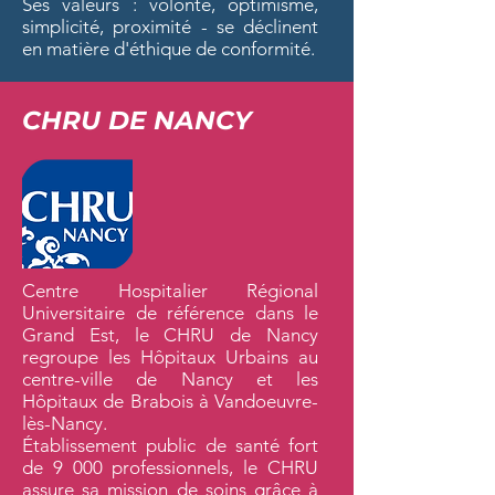
Ses valeurs : volonté, optimisme,
simplicité, proximité - se déclinent
en matière d'éthique de conformité.
CHRU DE NANCY
Centre Hospitalier Régional
Universitaire de référence dans le
Grand Est, le CHRU de Nancy
regroupe les Hôpitaux Urbains au
centre-ville de Nancy et les
Hôpitaux de Brabois à Vandoeuvre-
lès-Nancy.
Établissement public de santé fort
de 9 000 professionnels, le CHRU
assure sa mission de soins grâce à