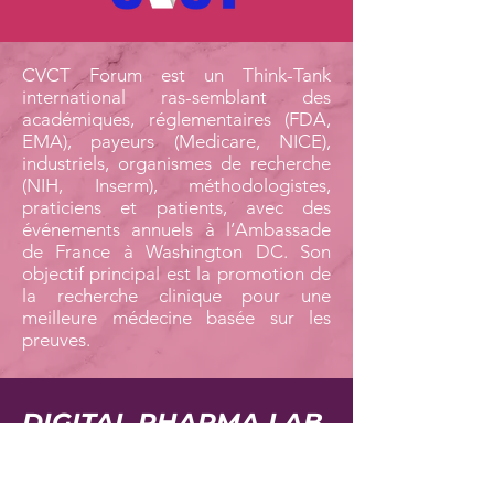
CVCT Forum est un Think-Tank
international ras-semblant des
académiques, réglementaires (FDA,
EMA), payeurs (Medicare, NICE),
industriels, organismes de recherche
(NIH, Inserm), méthodologistes,
praticiens et patients, avec des
événements annuels à l’Ambassade
de France à Washington DC. Son
objectif principal est la promotion de
la recherche clinique pour une
meilleure médecine basée sur les
preuves.
DIGITAL PHARMA LAB