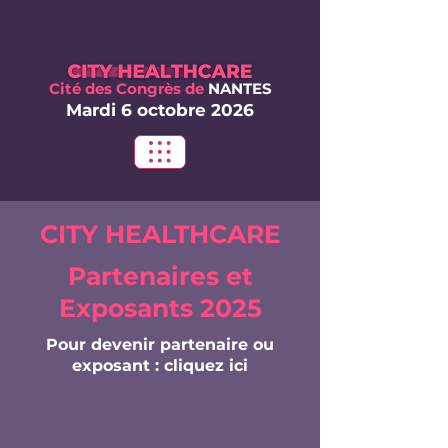
Cité des Congrès
de
NANTES
Mardi 6 oct
obre 2026
CITY HEALTHCARE
Partenaires et
Exposants 2025
Pour devenir partenaire ou
exposant : cliquez ici