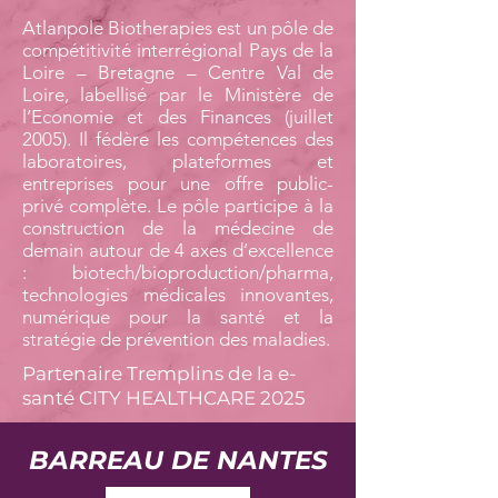
Atlanpole Biotherapies est un pôle de
compétitivité interrégional Pays de la
Loire – Bretagne – Centre Val de
Loire, labellisé par le Ministère de
l’Economie et des Finances (juillet
2005). Il fédère les compétences des
laboratoires, plateformes et
entreprises pour une offre public-
privé complète. Le pôle participe à la
construction de la médecine de
demain autour de 4 axes d’excellence
: biotech/bioproduction/pharma,
technologies médicales innovantes,
numérique pour la santé et la
stratégie de prévention des maladies.
Partenaire Tremplins de la e-
santé CITY HEALTHCARE 2025
BARREAU DE NANTES